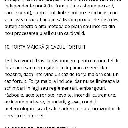
independente nouă (i.e. fonduri inexistente pe card,
card expirat), contractul dintre noi nu se încheie și nu
vom avea nicio obligație să livrăm produsele, însă dvs.
puteți selecta o altă metodă de plată sau încerca din
nou procesarea plății cu un card valid.
10. FORȚA MAJORĂ ȘI CAZUL FORTUIT
13.1 Nu vom fi trași la răspundere pentru niciun fel de
întârzieri sau nereușite în îndeplinirea serviciilor
noastre, dacă intervine un caz de forță majoră sau un
caz fortuit. Forța majoră include, dar nu se limitează la
schimbări în legi sau reglementări, embargouri,
războaie, acte teroriste, revolte, incendii, cutremure,
accidente nucleare, inundații, greve, condiții
meteorologice și acte ale hackerilor sau furnizorilor de
servicii de internet.