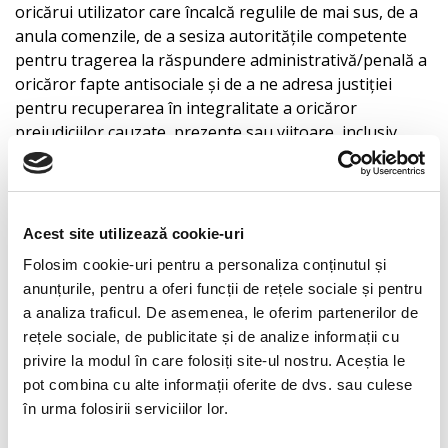
oricărui utilizator care încalcă regulile de mai sus, de a
anula comenzile, de a sesiza autoritățile competente
pentru tragerea la răspundere administrativă/penală a
oricăror fapte antisociale și de a ne adresa justiției
pentru recuperarea în integralitate a oricăror
prejudiciilor cauzate, prezente sau viitoare, inclusiv
beneficiile nerealizate și cheltuielile de judecată
(inclusive onorariile avocaților).
7. ÎNCHEIEREA CONTRACTULUI
Acest site utilizează cookie-uri
Folosim cookie-uri pentru a personaliza conținutul și
7.1. Data încheierii contractului. Contractul dintre dvs. și
anunțurile, pentru a oferi funcții de rețele sociale și pentru
noi se încheie în momentul în care comanda dvs. va fi
a analiza traficul. De asemenea, le oferim partenerilor de
acceptată în mod expres de noi și veți primi, în acest
rețele sociale, de publicitate și de analize informații cu
sens, un e-mail în care vom confirma comanda.
privire la modul în care folosiți site-ul nostru. Aceștia le
pot combina cu alte informații oferite de dvs. sau culese
7.2. Protecție. În măsura în care nu vom accepta
în urma folosirii serviciilor lor.
comanda, dar dvs. v-au fost retrase sume de bani, vom
proceda la rambursarea acestor sume în cel mai scurt