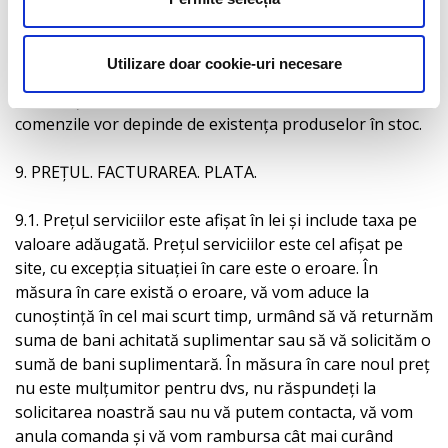
8.2. Deși vom încerca să avem în timp real pe site
actualizate informațiile privind disponibilitatea
Utilizare doar cookie-uri necesare
produselor, nu putem garanta faptul că aceste
informații vor fi actualizate, în orice moment. Toate
comenzile vor depinde de existența produselor în stoc.
9. PREȚUL. FACTURAREA. PLATA.
9.1. Prețul serviciilor este afișat în lei și include taxa pe
valoare adăugată. Prețul serviciilor este cel afișat pe
site, cu excepția situației în care este o eroare. În
măsura în care există o eroare, vă vom aduce la
cunoștință în cel mai scurt timp, urmând să vă returnăm
suma de bani achitată suplimentar sau să vă solicităm o
sumă de bani suplimentară. În măsura în care noul preț
nu este mulțumitor pentru dvs, nu răspundeți la
solicitarea noastră sau nu vă putem contacta, vă vom
anula comanda și vă vom rambursa cât mai curând