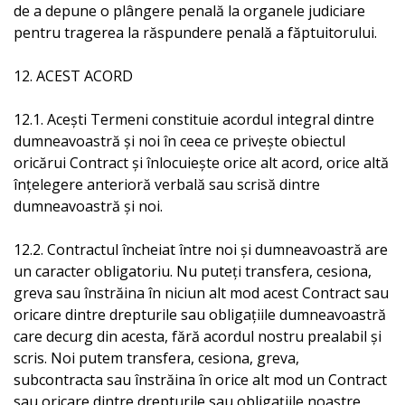
de a depune o plângere penală la organele judiciare
pentru tragerea la răspundere penală a făptuitorului.
12. ACEST ACORD
12.1. Aceşti Termeni constituie acordul integral dintre
dumneavoastră şi noi în ceea ce priveşte obiectul
oricărui Contract şi înlocuieşte orice alt acord, orice altă
înţelegere anterioră verbală sau scrisă dintre
dumneavoastră şi noi.
12.2. Contractul încheiat între noi şi dumneavoastră are
un caracter obligatoriu. Nu puteţi transfera, cesiona,
greva sau înstrăina în niciun alt mod acest Contract sau
oricare dintre drepturile sau obligaţiile dumneavoastră
care decurg din acesta, fără acordul nostru prealabil și
scris. Noi putem transfera, cesiona, greva,
subcontracta sau înstrăina în orice alt mod un Contract
sau oricare dintre drepturile sau obligaţiile noastre