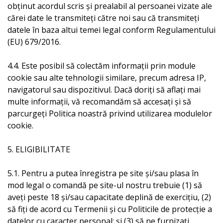
obținut acordul scris și prealabil al persoanei vizate ale
cărei date le transmiteți către noi sau că transmiteți
datele în baza altui temei legal conform Regulamentului
(EU) 679/2016.
4.4. Este posibil să colectăm informații prin module
cookie sau alte tehnologii similare, precum adresa IP,
navigatorul sau dispozitivul. Dacă doriți să aflați mai
multe informații, vă recomandăm să accesați și să
parcurgeți Politica noastră privind utilizarea modulelor
cookie.
5. ELIGIBILITATE
5.1. Pentru a putea înregistra pe site și/sau plasa în
mod legal o comandă pe site-ul nostru trebuie (1) să
aveți peste 18 și/sau capacitate deplină de exercițiu, (2)
să fiți de acord cu Termenii și cu Politicile de protecție a
datelor cu caracter personal; și (3) să ne furnizați